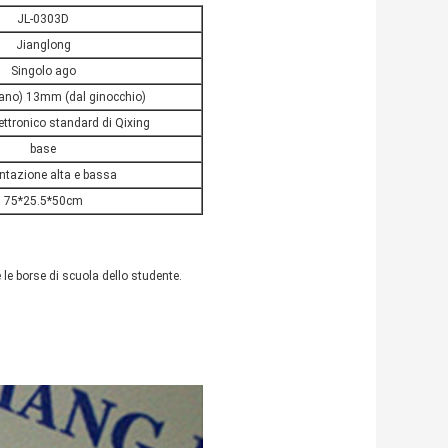
JL-0303D
Jianglong
Singolo ago
no) 13mm (dal ginocchio)
lettronico standard di Qixing
base
ntazione alta e bassa
75*25.5*50cm
e le borse di scuola dello studente.