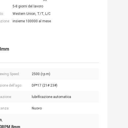
5-8 giorni del lavoro
to:
Western Union, T/T, L/C
azione:
insieme 100000 al mese
i 8mm
ewing Speed:
2500 (r.p.m)
ione dell'ago:
DP*17 (21# 23#)
cazione:
lubrificazione automatica
tanza:
Nuovo
m
,
500RPM 8mm
,