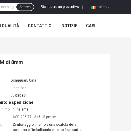
Richiedere un preventivo
Search
|
Italian
 QUALITÀ
CONTATTICI
NOTIZIE
CASI
PM di 8mm
Dongguan, Cina
Jianglong
JL-0303D
nto e spedizione:
minimo:
1 insieme
USD 286.77 - 316.18 per set
i:
L'imballaggio interno è una scatola della
schiuma e l'imballaggio esterno è un cartone