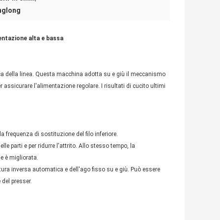
anglong
mentazione alta e bassa
ica della linea. Questa macchina adotta su e giù il meccanismo
assicurare l'alimentazione regolare. I risultati di cucito ultimi
 frequenza di sostituzione del filo inferiore.
le parti e per ridurre l'attrito. Allo stesso tempo, la
e è migliorata.
tura inversa automatica e dell'ago fisso su e giù. Può essere
 del presser.