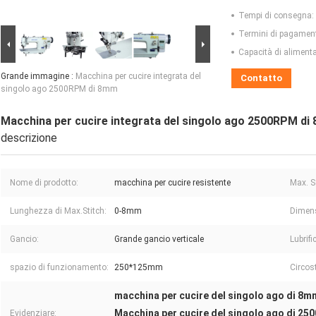
Tempi di consegna:
Termini di pagamen
Capacità di aliment
Grande immagine :
Macchina per cucire integrata del
Contatto
singolo ago 2500RPM di 8mm
Macchina per cucire integrata del singolo ago 2500RPM d
descrizione
Nome di prodotto:
macchina per cucire resistente
Max. S
Lunghezza di Max.Stitch:
0-8mm
Dimens
Gancio:
Grande gancio verticale
Lubrifi
spazio di funzionamento:
250*125mm
Circos
macchina per cucire del singolo ago di 8m
Macchina per cucire del singolo ago di 2
Evidenziare: