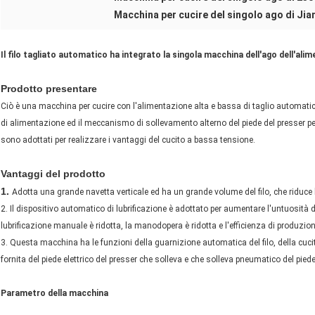
Macchina per cucire del singolo ago di Ji
Il filo tagliato automatico ha integrato la singola macchina dell'ago dell'ali
Prodotto presentare
Ciò è una macchina per cucire con l'alimentazione alta e bassa di taglio automat
di alimentazione ed il meccanismo di sollevamento alterno del piede del presser per 
sono adottati per realizzare i vantaggi del cucito a bassa tensione.
Vantaggi del prodotto
1.
Adotta una grande navetta verticale ed ha un grande volume del filo, che riduce la
2. Il dispositivo automatico di lubrificazione è adottato per aumentare l'untuosità del
lubrificazione manuale è ridotta, la manodopera è ridotta e l'efficienza di produzion
3. Questa macchina ha le funzioni della guarnizione automatica del filo, della cuci
fornita del piede elettrico del presser che solleva e che solleva pneumatico del piede
Parametro della macchina