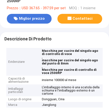
2500RP
Prezzo：USD 367.65 - 397.59 per set
MOQ：1 insieme
Miglior prezzo
Contattaci
Descrizione Di Prodotto
Macchina per cucire del singolo ago
di controllo di voce
,
macchine per cucire del singolo ago
Evidenziare
del punto di 8mm
,
Macchina per cucire di controllo di
voce 2500RP
Capacità di
insieme 100000 al mese
alimentazione
L'imballaggio interno è una scatola della
Imballaggi
schiuma e l'imballaggio esterno è un
particolari
cartone
Luogo di origine
Dongguan, Cina
Marca
Jianglong