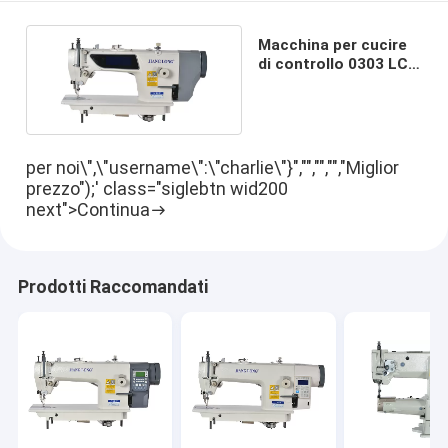
Macchina per cucire
di controllo 0303 LCD
di voce 2500RP
per noi\",\"username\":\"charlie\"}","","","","Miglior
prezzo");' class="siglebtn wid200
next">Continua
Prodotti Raccomandati