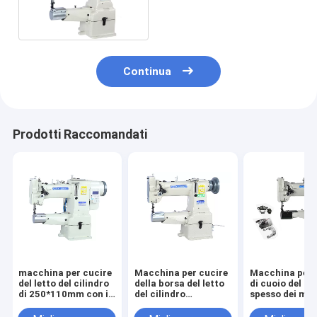
con lubrificazione
automatica
Continua
Prodotti Raccomandati
macchina per cucire
Macchina per cucire
Macchina per 
del letto del cilindro
della borsa del letto
di cuoio del p
di 250*110mm con il
del cilindro
spesso dei mat
grande gancio
2000RPM
220V 6.5mm