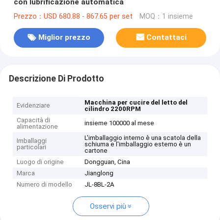
con lubrificazione automatica
Prezzo：USD 680.88 - 867.65 per set
MOQ：1 insieme
Miglior prezzo
Contattaci
Descrizione Di Prodotto
Macchina per cucire del letto del
Evidenziare
cilindro 2200RPM
Capacità di
insieme 100000 al mese
alimentazione
L'imballaggio interno è una scatola della
Imballaggi
schiuma e l'imballaggio esterno è un
particolari
cartone
Luogo di origine
Dongguan, Cina
Marca
Jianglong
Numero di modello
JL-8BL-2A
Osservi più