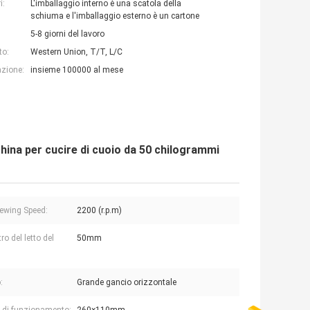
i:
L'imballaggio interno è una scatola della
schiuma e l'imballaggio esterno è un cartone
5-8 giorni del lavoro
to:
Western Union, T/T, L/C
azione:
insieme 100000 al mese
na per cucire di cuoio da 50 chilogrammi
ewing Speed:
2200 (r.p.m)
o del letto del
50mm
:
:
Grande gancio orizzontale