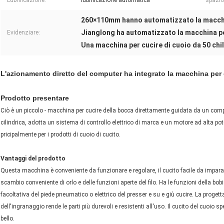
Lubrificazione:
lubrificazione automatica
spazio
260×110mm hanno automatizzato la macchi
Jianglong ha automatizzato la macchina p
Evidenziare:
Una macchina per cucire di cuoio da 50 ch
L'azionamento diretto del computer ha integrato la macchina per c
Prodotto presentare
Ciò è un piccolo - macchina per cucire della bocca direttamente guidata da un com
cilindrica, adotta un sistema di controllo elettrico di marca e un motore ad alta 
pricipalmente per i prodotti di cuoio di cucito.
Vantaggi del prodotto
Questa macchina è conveniente da funzionare e regolare, il cucito facile da imparare
scambio conveniente di orlo e delle funzioni aperte del filo. Ha le funzioni della b
facoltativa del piede pneumatico o elettrico del presser e su e giù cucire. La proge
dell'ingranaggio rende le parti più durevoli e resistenti all'uso. Il cucito del cuoio s
bello.