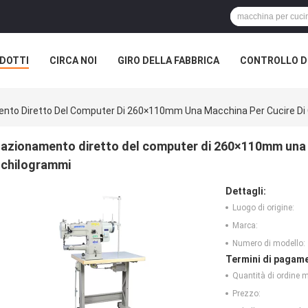
DOTTI
CIRCA NOI
GIRO DELLA FABBRICA
CONTROLLO DI
nto Diretto Del Computer Di 260×110mm Una Macchina Per Cucire Di 
azionamento diretto del computer di 260×110mm una m
chilogrammi
Dettagli:
Luogo di origine:
Marca:
Numero di modello:
Termini di pagame
Quantità di ordine 
Prezzo: