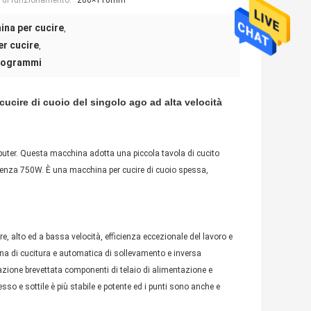
 di funzionamento:
260×110mm
na per cucire
,
er cucire
,
ilogrammi
ucire di cuoio del singolo ago ad alta velocità
puter. Questa macchina adotta una piccola tavola di cucito
potenza 750W. È una macchina per cucire di cuoio spessa,
, alto ed a bassa velocità, efficienza eccezionale del lavoro e
obina di cucitura e automatica di sollevamento e inversa
ttazione brevettata componenti di telaio di alimentazione e
pesso e sottile è più stabile e potente ed i punti sono anche e