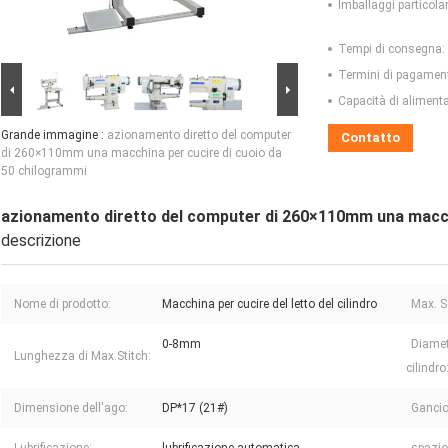
Imballaggi particolar
Tempi di consegna:
Termini di pagamen
Capacità di aliment
Grande immagine :
azionamento diretto del computer
Contatto
di 260×110mm una macchina per cucire di cuoio da
50 chilogrammi
azionamento diretto del computer di 260×110mm una macchi
descrizione
Nome di prodotto:
Macchina per cucire del letto del cilindro
Max. S
0-8mm
Diametr
Lunghezza di Max.Stitch:
cilindro
Dimensione dell'ago:
DP*17 (21#)
Gancio