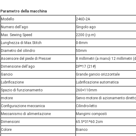
Parametro della macchina
Modello
246D-2A
Numero dell'ago
Singolo ago
Max. Sewing Speed
2200 (r.p.m)
Lunghezza di Max.Stitch
0-8mm
Diametro del cilindro
50mm
Ascensore del piede di Presser
8 millimetri (a mano) 12 millimetri (
Dimensione dell'ago
DP*17 (21#)
Gancio
Grande gancio orizzontale
Lubrificazione
Lubrificazione automatica
Spazio di funzionamento
260×110mm
motore
Servo motore di azionamento dirett
Configurazione meccanica
Cilindro-letto
Meccanismo di alimentazione
Mangimi composti
Dimensioni
65.5*31*60.2cm
Colore
Bianco