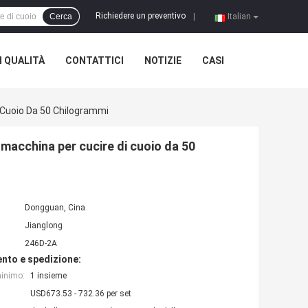
Richiedere un preventivo
Cerca
|
Italian
 QUALITÀ
CONTATTICI
NOTIZIE
CASI
Cuoio Da 50 Chilogrammi
acchina per cucire di cuoio da 50
Dongguan, Cina
Jianglong
246D-2A
nto e spedizione:
minimo:
1 insieme
USD673.53 - 732.36 per set