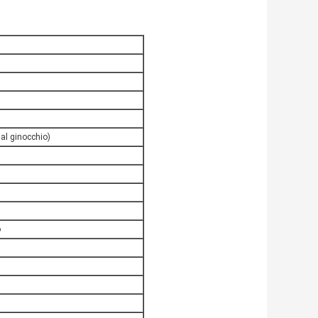
dal ginocchio)
o